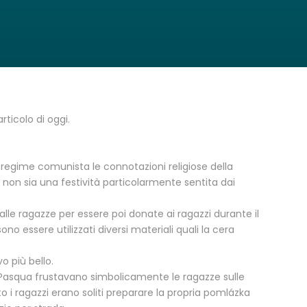
ticolo di oggi.
o il regime comunista le connotazioni religiose della
non sia una festività particolarmente sentita dai
lle ragazze per essere poi donate ai ragazzi durante il
 essere utilizzati diversi materiali quali la cera
o più bello.
di Pasqua frustavano simbolicamente le ragazze sulle
o i ragazzi erano soliti preparare la propria pomlázka