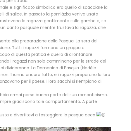
io per strada.
nale e significato simbolico era quello di scacciare la
elli di salice. In passato la pomlázka veniva usata
zi frustavano le ragazze gentilmente sulle gambe e, se
ava un canto pasquale mentre frustava la ragazza, che
ente alla preparazione della Pasqua. La sera del
sione. Tutti i ragazzi formano un gruppo e
copo di questa pratica è quello di allontanare
uando i ragazzi non solo camminano per le strade del
poi divideranno. La Domenica di Pasqua (Neděle
non l’hanno ancora fatto, e i ragazzi preparano la loro
anzavano per il paese, i loro sacchi si riempiono di
 abbia ormai perso buona parte del suo romanticismo.
 sempre gradiscono tale comportamento. A parte
 frusta e divertitevi a festeggiare la pasqua ceca