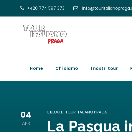
+420 774 597 373
info@touritalianopraga
Home
Chi siamo
I nostri tour
04
IL BLOG DI TOUR ITALIANO PRAGA
La Pasqua 
APR