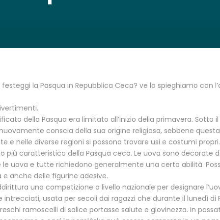
esteggi la Pasqua in Repubblica Ceca? ve lo spieghiamo con l’ar
ivertimenti.
gnificato della Pasqua era limitato all’inizio della primavera. Sott
 nuovamente conscia della sua origine religiosa, sebbene questa 
e e nelle diverse regioni si possono trovare usi e costumi propri.
lo più caratteristico della Pasqua ceca. Le uova sono decorate da
e uova e tutte richiedono generalmente una certa abilità. Possono
lla e anche delle figurine adesive.
dirittura una competizione a livello nazionale per designare l’uov
 intrecciati, usata per secoli dai ragazzi che durante il lunedì 
reschi ramoscelli di salice portasse salute e giovinezza. In passat