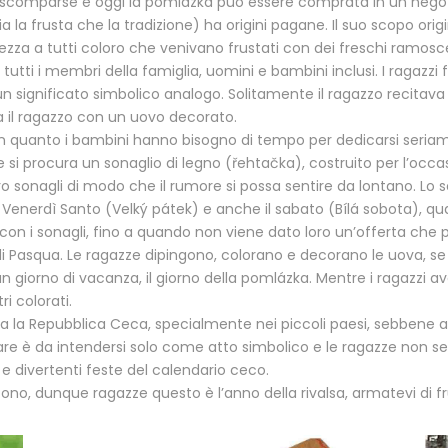
 scomparse e oggi la pomlázka può essere comprata in un negoz
 la frusta che la tradizione) ha origini pagane. Il suo scopo origi
vinezza a tutti coloro che venivano frustati con dei freschi ramosc
e tutti i membri della famiglia, uomini e bambini inclusi. I ragaz
a un significato simbolico analogo. Solitamente il ragazzo recit
a il ragazzo con un uovo decorato.
 in quanto i bambini hanno bisogno di tempo per dedicarsi seriam
 si procura un sonaglio di legno (řehtačka), costruito per l’occa
sonagli di modo che il rumore si possa sentire da lontano. Lo s
l Venerdì Santo (Velký pátek) e anche il sabato (Bílá sobota), q
 i sonagli, fino a quando non viene dato loro un’offerta che 
di Pasqua. Le ragazze dipingono, colorano e decorano le uova, se 
n giorno di vacanza, il giorno della pomlázka. Mentre i ragazzi av
i colorati.
ta la Repubblica Ceca, specialmente nei piccoli paesi, sebbene
tare è da intendersi solo come atto simbolico e le ragazze non
e divertenti feste del calendario ceco.
nvertono, dunque ragazze questo è l’anno della rivalsa, armatevi di