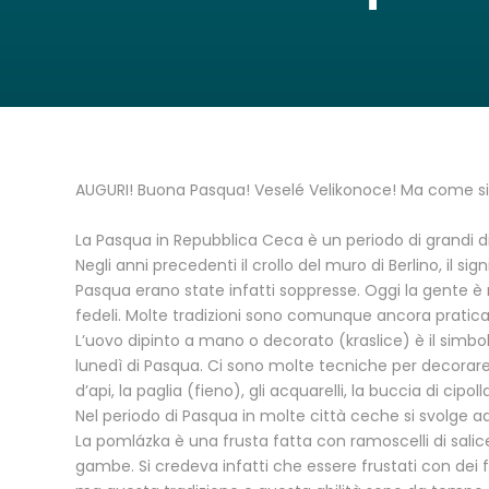
AUGURI! Buona Pasqua! Veselé Velikonoce! Ma come si f
La Pasqua in Repubblica Ceca è un periodo di grandi d
Negli anni precedenti il crollo del muro di Berlino, il si
Pasqua erano state infatti soppresse. Oggi la gente è
fedeli. Molte tradizioni sono comunque ancora praticat
L’uovo dipinto a mano o decorato (kraslice) è il simbo
lunedì di Pasqua. Ci sono molte tecniche per decorare l
d’api, la paglia (fieno), gli acquarelli, la buccia di cipo
Nel periodo di Pasqua in molte città ceche si svolge ad
La pomlázka è una frusta fatta con ramoscelli di salice
gambe. Si credeva infatti che essere frustati con dei f