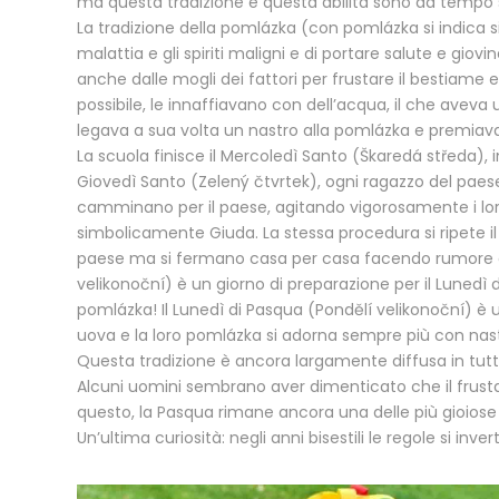
ma questa tradizione e questa abilità sono da tempo
La tradizione della pomlázka (con pomlázka si indica sia
malattia e gli spiriti maligni e di portare salute e gio
anche dalle mogli dei fattori per frustare il bestiame 
possibile, le innaffiavano con dell’acqua, il che avev
legava a sua volta un nastro alla pomlázka e premiav
La scuola finisce il Mercoledì Santo (Škaredá středa),
Giovedì Santo (Zelený čtvrtek), ogni ragazzo del paese
camminano per il paese, agitando vigorosamente i loro 
simbolicamente Giuda. La stessa procedura si ripete i
paese ma si fermano casa per casa facendo rumore con
velikonoční) è un giorno di preparazione per il Lunedì 
pomlázka! Il Lunedì di Pasqua (Pondělí velikonoční) è u
uova e la loro pomlázka si adorna sempre più con nastr
Questa tradizione è ancora largamente diffusa in tut
Alcuni uomini sembrano aver dimenticato che il frus
questo, la Pasqua rimane ancora una delle più gioiose 
Un’ultima curiosità: negli anni bisestili le regole si i