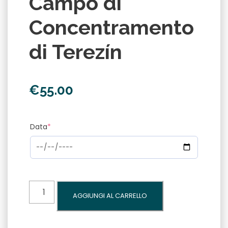
Campo di
Concentramento
di Terezín
€
55.00
Data
*
Campo
AGGIUNGI AL CARRELLO
di
Concentramento
di