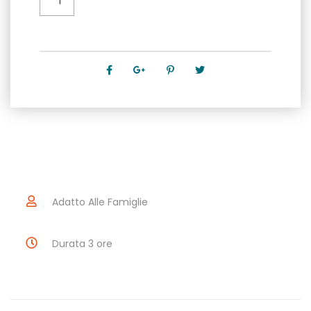
Nuova:
Praga
nel
Secolo
Breve
quantità
Adatto Alle Famiglie
Durata 3 ore