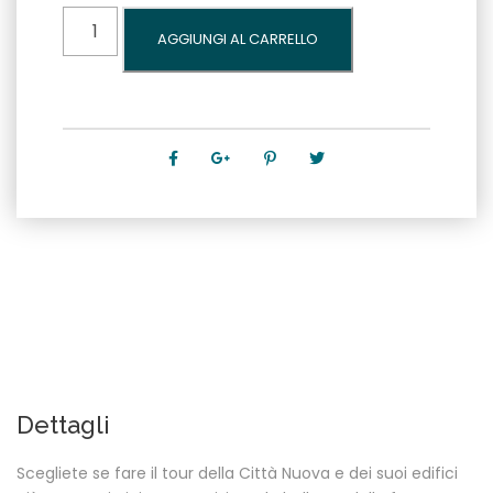
Pacchetto
AGGIUNGI AL CARRELLO
1
tour
+
1
escursione
quantità
Dettagli
Scegliete se fare il tour della Città Nuova e dei suoi edifici