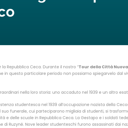
co
la Repubblica Ceca. Durante il nostro “
Tour della Città Nuova
 che in questo particolare periodo non possiamo spiegarvelo dal 
ordinari nella loro storia: uno accaduto nel 1939 e un altro es
tenza studentesca nel 1939 all’occupazione nazista della Cecosl
 suo funerale, cui parteciparono migliaia di studenti, si trasformò
sità e delle scuole in Repubblica Ceca. La Gestapo e i soldati te
one di Ruzyně. Nove leader studenteschi furono assassinati dai naz