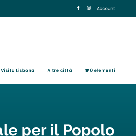
Account
Visita Lisbona
Altre città
0 elementi
le per il Popolo