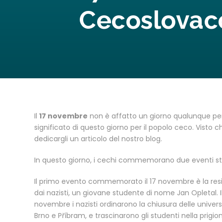
Cecoslovac
Il
17 novembre
non è affatto un giorno qualunque per 
significato di questo giorno per il popolo ceco. Visto
dedicargli un articolo del nostro blog.
In questo giorno, i cechi commemorano due eventi stra
Il primo evento commemorato il 17 novembre è la resis
dai nazisti, un giovane studente di nome Jan Opletal. Il
novembre i nazisti ordinarono la chiusura delle univer
Brno e Příbram, e trascinarono gli studenti nella prigi