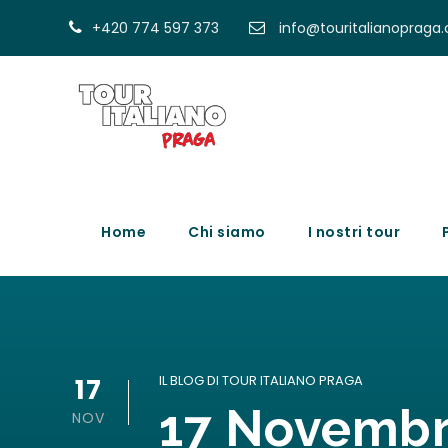
+420 774 597 373
info@touritalianopraga
Home
Chi siamo
I nostri tour
17
IL BLOG DI TOUR ITALIANO PRAGA
17 Novembre
NOV