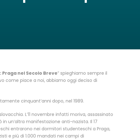
: Praga nel Secolo Breve
” spieghiamo sempre il
vivo come piace a noi, abbiamo oggi deciso di
attamente cinquant’anni dopo, nel 1989.
ovacchia. L’11 novembre infatti moriva, assassinato
 in un’altra manifestazione anti-nazista. Il 17
deschi entrarono nei dormitori studenteschi a Praga,
isti e più di 1.000 mandati nei campi di